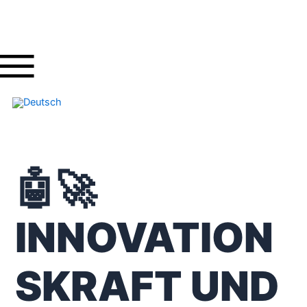
Zum
Post
Inhalt
navigation
springen
🤖🚀
INNOVATION
SKRAFT UND